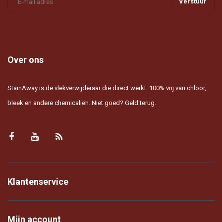
Verstuur
Over ons
StainAway is de vlekverwijderaar die direct werkt. 100% vrij van chloor,
bleek en andere chemicaliën. Niet goed? Geld terug.
Klantenservice
Mijn account