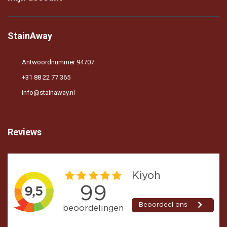
StainAway
Antwoordnummer 94707
+31 88 22 77 365
info@stainaway.nl
Reviews